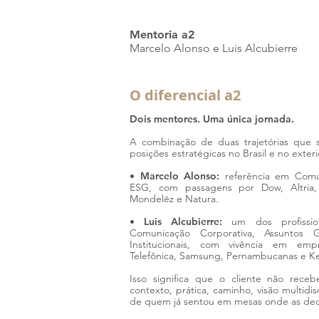
Mentoria a2
Marcelo Alonso e Luis Alcubierre
O diferencial a2
Dois mentores. Uma única jornada.
A combinação de duas trajetórias que
posições estratégicas no Brasil e no exteri
•
Marcelo Alonso:
referência em Comu
ESG, com passagens por Dow, Altria, T
Mondelēz e Natura.
•
Luis Alcubierre:
um dos profissi
Comunicação Corporativa, Assuntos 
Institucionais, com vivência em e
Telefônica, Samsung, Pernambucanas e Ke
Isso significa que o cliente não rece
contexto, prática, caminho, visão multidisc
de quem já sentou em mesas onde as dec