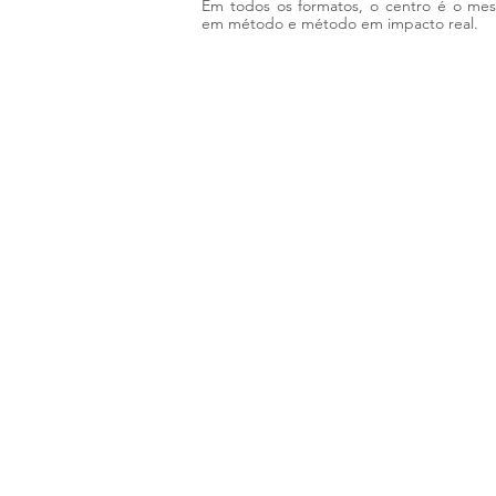
Em todos os formatos, o centro é o me
em método e método em impacto real.
© 2025 - 2026 | Mentoria a2