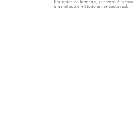
Em todos os formatos, o centro é o me
em método e método em impacto real.
© 2025 - 2026 | Mentoria a2